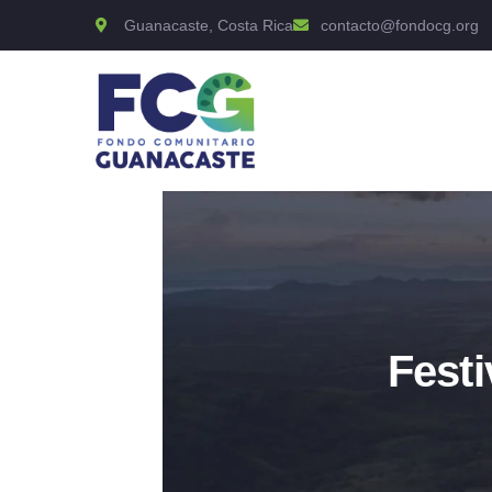
Guanacaste, Costa Rica
contacto@fondocg.org
Festi