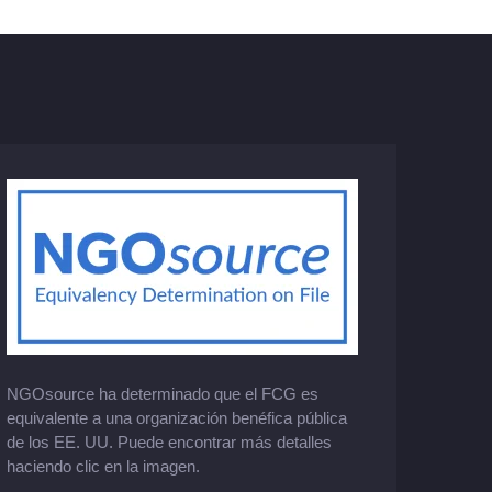
NGOsource ha determinado que el FCG es
equivalente a una organización benéfica pública
de los EE. UU. Puede encontrar más detalles
haciendo clic en la imagen.