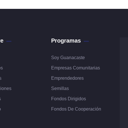
re
Programas
Soy Guanacaste
os
Empresas Comunitarias
s
Emprendedores
ciones
Semillas
s
Fondos Dirigidos
o
Fondos De Cooperación