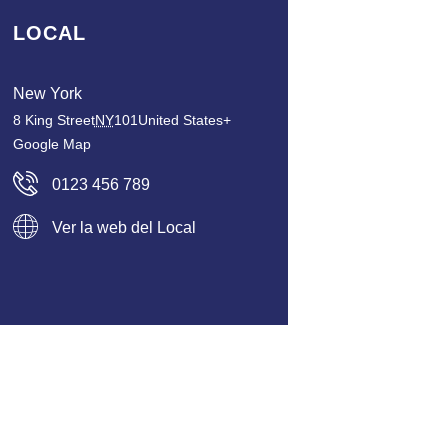
LOCAL
New York
8 King Street
NY
101
United States
+
Google Map
0123 456 789
Ver la web del Local