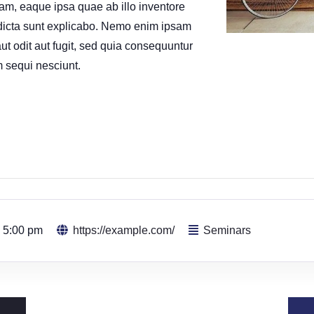
m, eaque ipsa quae ab illo inventore
e dicta sunt explicabo. Nemo enim ipsam
ut odit aut fugit, sed quia consequuntur
 sequi nesciunt.
- 5:00 pm
https://example.com/
Seminars