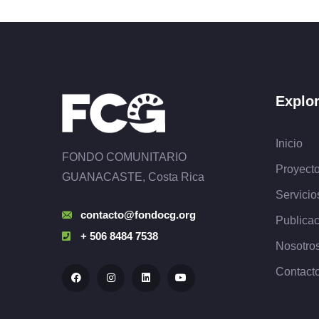
Explo
Inicio
FONDO COMUNITARIO
Proyect
GUANACASTE, Costa Rica
Servicio
contacto@fondocg.org
Publica
+ 506 8484 7538
Nosotro
Contact