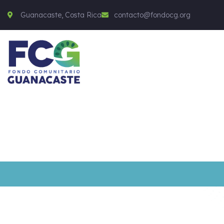
Guanacaste, Costa Rica
contacto@fondocg.org
01
02
Seguridad Alimentaria
Educación