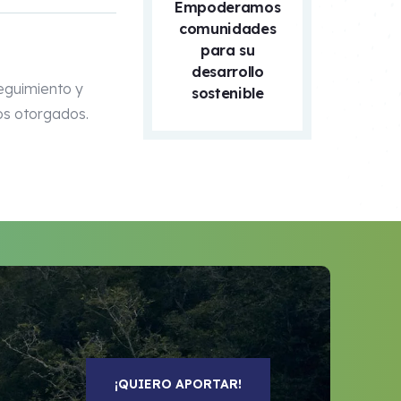
Empoderamos
comunidades
para su
desarrollo
eguimiento y
sostenible
os otorgados.
¡QUIERO APORTAR!