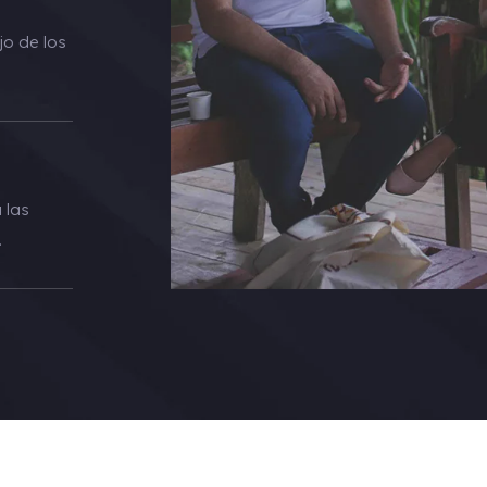
o de los
 las
.