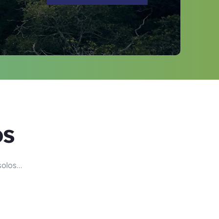
os
 solos…