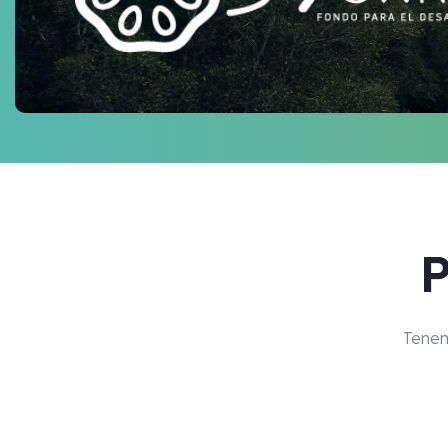
P
Tenemo