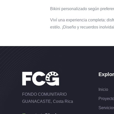
Bikini personalizado según preferen
Viví una experiencia completa: disf
estilo. ¡Diseño y recuerdos inolvid
Explo
Inicio
FONDO COMUNITARIO
Proyect
GUANACASTE, Costa Rica
Servicio