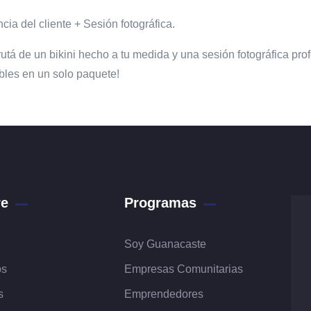
cia del cliente + Sesión fotográfica.
rutá de un bikini hecho a tu medida y una sesión fotográfica pro
ables en un solo paquete!
re
Programas
Soy Guanacaste
os
Empresas Comunitarias
s
Emprendedores