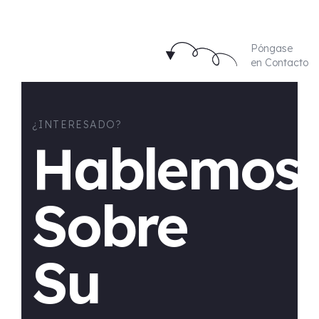
Póngase
en Contacto
¿INTERESADO?
Hablemos
Sobre
Su