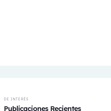
recursos para crear el
diferente a lo que es hoy.
prototipo del proyecto,
sino también nos ha
brindado orientación y
asesoría durante las
diferentes fases.
DE INTERÉS
Publicaciones Recientes